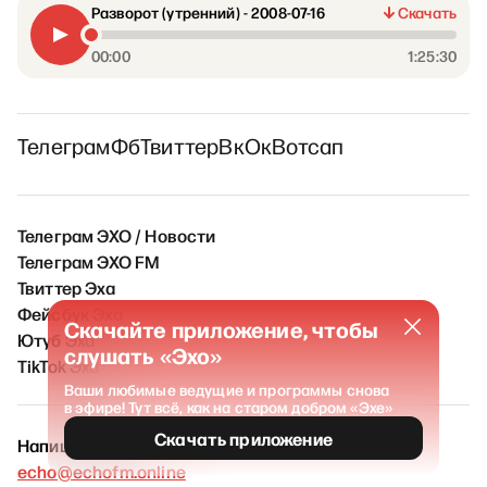
Разворот (утренний) - 2008-07-16
Скачать
00:00
1:25:30
Телеграм
Фб
Твиттер
Вк
Ок
Вотсап
Телеграм ЭХО / Новости
Телеграм ЭХО FM
Твиттер Эха
Фейсбук Эха
Скачайте приложение, чтобы
Ютуб Эха
слушать «Эхо»
TikTok Эха
Ваши любимые ведущие и программы снова
в эфире! Тут всё, как на старом добром «Эхе»
Скачать приложение
Напишите нам
echo@echofm.online