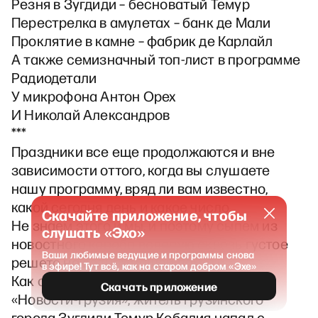
Резня в Зугдиди – бесноватый Темур
Перестрелка в амулетах – банк де Мали
Проклятие в камне – фабрик де Карлайл
А также семизначный топ-лист в программе
Радиодетали
У микрофона Антон Орех
И Николай Александров
***
Праздники все еще продолжаются и вне
зависимости оттого, когда вы слушаете
нашу программу, вряд ли вам известно,
какой сегодня день и какое число.
Скачайте приложение, чтобы
Не знаем этого и мы, и поэтому сыпем из
слушать «Эхо»
новостного короба вслепую сквозь густое
Ваши любимые ведущие и программы снова
решето на волнах нашей памяти.
в эфире! Тут всё, как на старом добром «Эхе»
Как сообщило нам во вторник агентство
Скачать приложение
«Новости-Грузия», житель грузинского
города Зугдиди Темур Кобалия напал с