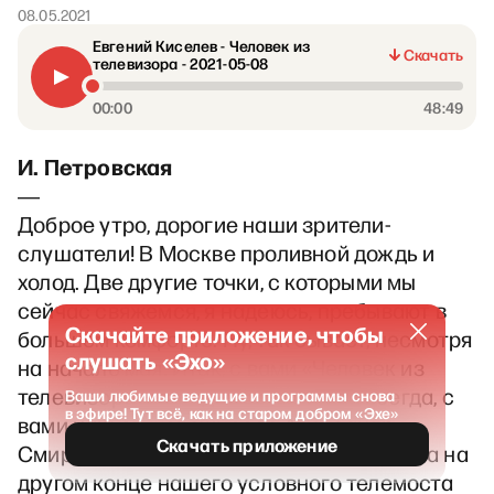
08.05.2021
Евгений Киселев - Человек из
Скачать
телевизора - 2021-05-08
00:00
48:49
И. Петровская
―
Доброе утро, дорогие наши зрители-
слушатели! В Москве проливной дождь и
холод. Две другие точки, с которыми мы
сейчас свяжемся, я надеюсь, пребывают в
Скачайте приложение, чтобы
большем комфорте. Ну, так бывает, несмотря
слушать «Эхо»
на начало мая. Итак, с вами «Человек из
телевизора». Сегодня 8 мая, и, как всегда, с
Ваши любимые ведущие и программы снова
в эфире! Тут всё, как на старом добром «Эхе»
вами наш звукорежиссер Александр
Скачать приложение
Смирнов, я, Ирина Петровская, в студии, а на
другом конце нашего условного телемоста