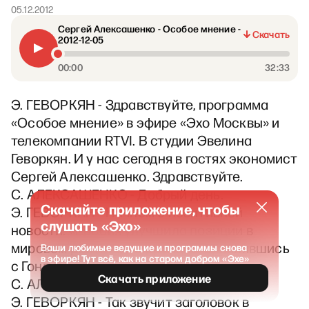
05.12.2012
Сергей Алексашенко - Особое мнение -
Скачать
2012-12-05
00:00
32:33
Э. ГЕВОРКЯН - Здравствуйте, программа
«Особое мнение» в эфире «Эхо Москвы» и
телекомпании RTVI. В студии Эвелина
Геворкян. И у нас сегодня в гостях экономист
Сергей Алексашенко. Здравствуйте.
С. АЛЕКСАШЕНКО - Добрый день.
Скачайте приложение, чтобы
Э. ГЕВОРКЯН - Начнём с позитивной
слушать «Эхо»
новости. «Россия улучшила позиции в
мировом рейтинге коррупции, сравнявшись
Ваши любимые ведущие и программы снова
в эфире! Тут всё, как на старом добром «Эхе»
с Гондурасом».
Скачать приложение
С. АЛЕКСАШЕНКО - Уже смешно.
Э. ГЕВОРКЯН - Так звучит заголовок в