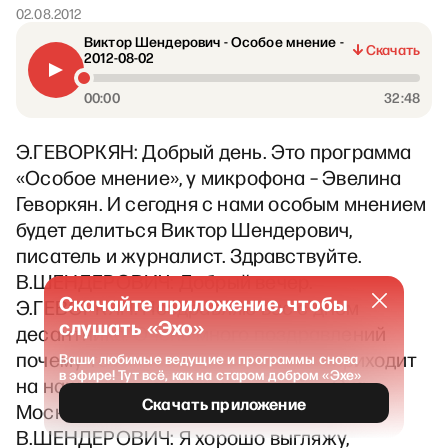
02.08.2012
Виктор Шендерович - Особое мнение -
Скачать
2012-08-02
00:00
32:48
Э.ГЕВОРКЯН: Добрый день. Это программа
«Особое мнение», у микрофона – Эвелина
Геворкян. И сегодня с нами особым мнением
будет делиться Виктор Шендерович,
писатель и журналист. Здравствуйте.
В.ШЕНДЕРОВИЧ: Добрый вечер.
Скачайте приложение, чтобы
Э.ГЕВОРКЯН: Поздравляю вас с днем
слушать «Эхо»
десантника. Очень много поздравлений
почему-то именно вам в этот день приходит
Ваши любимые ведущие и программы снова
в эфире! Тут всё, как на старом добром «Эхе»
на наш интернет-портал, на сайт «Эха
Скачать приложение
Москвы».
В.ШЕНДЕРОВИЧ: Я хорошо выгляжу,