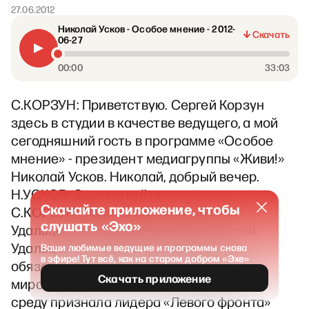
27.06.2012
Николай Усков - Особое мнение - 2012-
Скачать
06-27
00:00
33:03
С.КОРЗУН: Приветствую. Сергей Корзун
здесь в студии в качестве ведущего, а мой
сегодняшний гость в программе «Особое
мнение» - президент медиагруппы «Живи!»
Николай Усков. Николай, добрый вечер.
Н.УСКОВ: Здравствуйте.
Скачайте приложение, чтобы
С.КОРЗУН: Начнем со свеженького?
слушать «Эхо»
Удальцов – «поздравляю» с премьерой.
Удальцов осужден на 240 часов
Ваши любимые ведущие и программы снова
в эфире! Тут всё, как на старом добром «Эхе»
обязательных работ. Судья Ленинского
Скачать приложение
мирового суда Ульяновска Трофимова в
среду признала лидера «Левого фронта»