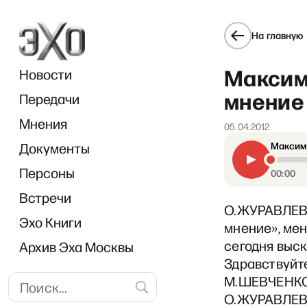
На главную
Максим
Новости
мнение 
Передачи
Мнения
05.04.2012
Документы
Максим 
«
Персоны
00:00
Встречи
О.ЖУРАВЛЕВА
Эхо Книги
мнение», мен
сегодня выс
Архив Эха Москвы
Здравствуйте
М.ШЕВЧЕНКО:
О.ЖУРАВЛЕВА