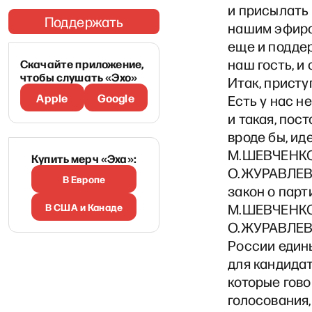
и присылать 
Поддержать
нашим эфиро
еще и поддер
наш гость, и
Скачайте приложение,
чтобы слушать «Эхо»
Итак, присту
Apple
Google
Есть у нас н
и такая, пос
вроде бы, ид
М.ШЕВЧЕНКО
Купить мерч «Эха»:
О.ЖУРАВЛЕВА:
В Европе
закон о парт
В США и Канаде
М.ШЕВЧЕНКО:
О.ЖУРАВЛЕВА:
России един
для кандидат
которые гово
голосования,