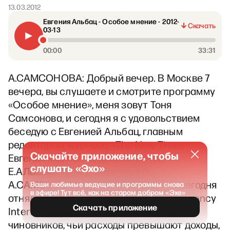
13.03.2012
Евгения Альбац - Особое мнение - 2012-
Скачать
03-13
00:00
33:31
А.САМСОНОВА: Добрый вечер. В Москве 7
вечера, вы слушаете и смотрите программу
«Особое мнение», меня зовут Тоня
Самсонова, и сегодня я с удовольствием
беседую с Евгенией Альбац, главным
редактором журнала «The New Times».
Скачайте приложение, чтобы
Евгения Марковна, добрый вечер.
слушать «Эхо»
Е.АЛЬБАЦ: Тоня, здравствуйте.
А.САМСОНОВА: Дмитрий Медведев сегодня
Ваши любимые ведущие и программы снова
в эфире! Тут всё, как на старом добром «Эхе»
отнял работу у Навального и у Transparency
Скачать приложение
International одновременно, заявив, что
чиновников, чьи расходы превышают доходы,