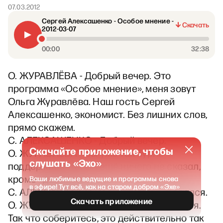
07.03.2012
Сергей Алексашенко - Особое мнение -
Скачать
2012-03-07
00:00
32:38
О. ЖУРАВЛЁВА - Добрый вечер. Это
программа «Особое мнение», меня зовут
Ольга Журавлёва. Наш гость Сергей
Алексашенко, экономист. Без лишних слов,
прямо скажем.
С. АЛЕКСАШЕНКО - Добрый вечер.
Скачайте приложение, чтобы
О. ЖУРАВЛЁВА - Вы уже так бурно
слушать «Эхо»
поддерживаете. Он ещё ничего не сказал,
кроме «добрый вечер».
Ваши любимые ведущие и программы снова
в эфире! Тут всё, как на старом добром «Эхе»
С. АЛЕКСАШЕНКО - Я только поздоровался.
Скачать приложение
О. ЖУРАВЛЁВА - Да, только поздоровался.
Так что соберитесь, это действительно так