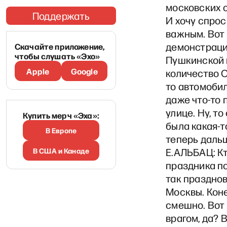
московских 
Поддержать
И хочу спрос
важным. Вот 
демонстрации
Скачайте приложение,
чтобы слушать «Эхо»
Пушкинской 
Apple
Google
количество О
то автомобил
даже что-то 
улице. Ну, то
Купить мерч «Эха»:
была какая-т
В Европе
теперь даль
В США и Канаде
Е.АЛЬБАЦ: Кт
праздника по
так празднов
Москвы. Коне
смешно. Вот 
врагом, да? 