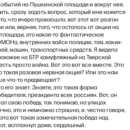
событий на Пушкинской площади и вокруг нее.
ить, сразу задать вопрос, который мне кажется
то, что вчера произошло, вот этот вот разгон
 или, вернее, того, что осталось от акции на
площади, это какое-то фантастическое
МОНа, внутренних войск полиции, там, каких-
ей, машин, транспортных средств. Я видела
похожее на БТР камуфляжный на Тверской
 есть просто война. Вот это вот все вместе. Это
о такая разовая нервная акция? Или это нам
ше что-то предвещает?
о его знает. Знаете, это такая форма
бедителя, президента всех россиян. Вот, он
ал свою победу, так понимаю, на улицах
чно, это и немножко страшно, и, честно говоря,
эта вот такая замечательная победа над
Вот, всплакнул даже, сердешный.