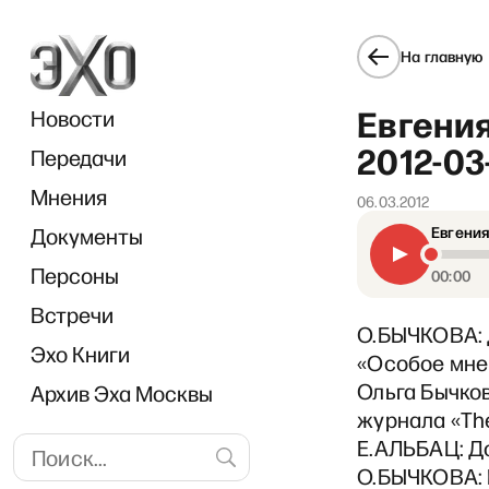
На главную
Евгения
Новости
2012-03
Передачи
Мнения
06.03.2012
Документы
Евгения
РЗВ
Персоны
00:00
Встречи
О.БЫЧКОВА: 
Эхо Книги
«Особое мнен
Ольга Бычков
Архив Эха Москвы
журнала «The
Е.АЛЬБАЦ: Д
О.БЫЧКОВА: Н