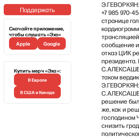
Э.ГЕВОРКЯН:
Поддержать
+7 985 970-4
странице гол
кардиограмме
Скачайте приложение,
чтобы слушать «Эхо»
трансляцией 
Apple
Google
сообщение и
отказ ЦИК р
президента. 
С.АЛЕКСАШЕН
Купить мерч «Эха»:
таком вердик
В Европе
Э.ГЕВОРКЯН
В США и Канаде
С.АЛЕКСАШЕН
решение было
же, как и р
господином 
снизить гра
политическо