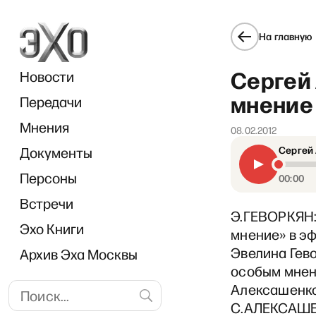
На главную
Сергей
Новости
мнение 
Передачи
Мнения
08.02.2012
Документы
Сергей 
Персоны
00:00
Встречи
Э.ГЕВОРКЯН:
Эхо Книги
мнение» в эф
Эвелина Гево
Архив Эха Москвы
особым мнен
Алексашенко
С.АЛЕКСАШЕН