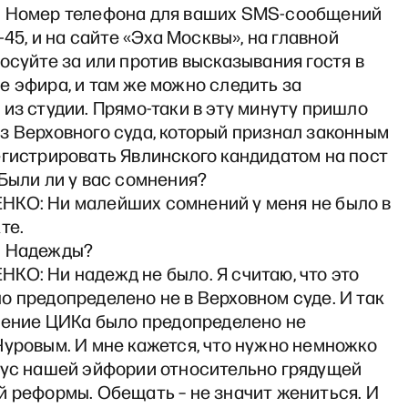
 Номер телефона для ваших SMS-сообщений
5-45, и на сайте «Эха Москвы», на главной
осуйте за или против высказывания гостя в
 эфира, и там же можно следить за
из студии. Прямо-таки в эту минуту пришло
з Верховного суда, который признал законным
егистрировать Явлинского кандидатом на пост
Были ли у вас сомнения?
КО: Ни малейших сомнений у меня не было в
те.
: Надежды?
КО: Ни надежд не было. Я считаю, что это
 предопределено не в Верховном суде. И так
ешение ЦИКа было предопределено не
Чуровым. И мне кажется, что нужно немножко
дус нашей эйфории относительно грядущей
й реформы. Обещать – не значит жениться. И