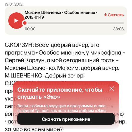
19.01.2012
Максим Шевченко - Особое мнение -
Скачать
2012-01-19
00:00
33:06
С.КОРЗУН: Всем добрый вечер, это
программа «Особое мнение», у микрофона –
Сергей Корзун, а мой сегодняшний гость –
Максим Шевченко. Максим, добрый вечер.
М.ШЕВЧЕНКО: Добрый вечер.
С.КОРЗУН: В прошлый раз в силу разных
Скачайте приложение, чтобы
причин эта программа была немножко
слушать «Эхо»
укорочена, неделю назад. Надеюсь, что
сегодня постараемся уплотнить и часть
Ваши любимые ведущие и программы снова
в эфире! Тут всё, как на старом добром «Эхе»
вопросов, возможно, в ритме блица. Первую
Скачать приложение
часть... Вы давно последний раз пили за мир,
за мир во всем мире?