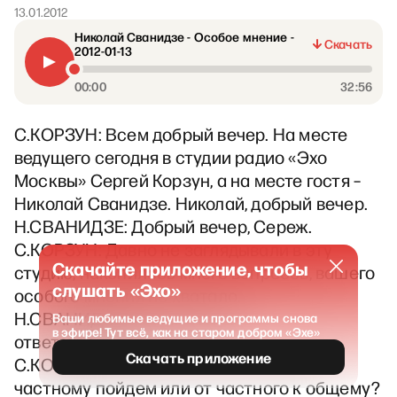
13.01.2012
Николай Сванидзе - Особое мнение -
Скачать
2012-01-13
00:00
32:56
С.КОРЗУН: Всем добрый вечер. На месте
ведущего сегодня в студии радио «Эхо
Москвы» Сергей Корзун, а на месте гостя –
Николай Сванидзе. Николай, добрый вечер.
Н.СВАНИДЗЕ: Добрый вечер, Сереж.
С.КОРЗУН: Давно не заглядывали в эту
Скачайте приложение, чтобы
студию, накопилось много вопросов, вашего
слушать «Эхо»
особого мнения не хватало.
Н.СВАНИДЗЕ: Я готов нести
Ваши любимые ведущие и программы снова
в эфире! Тут всё, как на старом добром «Эхе»
ответственность.
Скачать приложение
С.КОРЗУН: С чего начнем? От общего к
частному пойдем или от частного к общему?