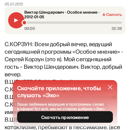
05.01.2012
Виктор Шендерович - Особое мнение -
Скачать
2012-01-05
00:00
32:36
С.КОРЗУН: Всем добрый вечер, ведущий
сегодняшней программы «Особое мнение» -
Сергей Корзун (это я). Мой сегодняшний
гость – Виктор Шендерович. Виктор, добрый
вечер.
В.ШЕНДЕРОВИЧ: Добрый вечер.
Скачайте приложение, чтобы
С.КОРЗУН: Я смотрю, даже улыбаетесь.
слушать «Эхо»
В.ШЕНДЕРОВИЧ: Ну, пока еще... (смеется)
С.КОРЗУН: Выжили после катаклизма,
Ваши любимые ведущие и программы снова
в эфире! Тут всё, как на старом добром «Эхе»
именуемого «Новый год».
Скачать приложение
В.ШЕНДЕРОВИЧ: Все, кто выжил в
катаклизме, пребывают в пессимизме. (все