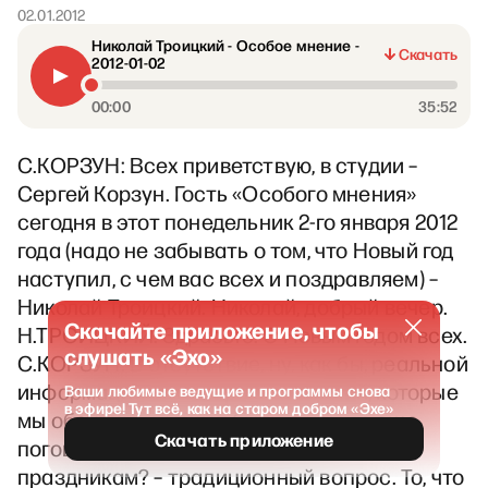
02.01.2012
Николай Троицкий - Особое мнение -
Скачать
2012-01-02
00:00
35:52
С.КОРЗУН: Всех приветствую, в студии –
Сергей Корзун. Гость «Особого мнения»
сегодня в этот понедельник 2-го января 2012
года (надо не забывать о том, что Новый год
наступил, с чем вас всех и поздравляем) –
Николай Троицкий. Николай, добрый вечер.
Скачайте приложение, чтобы
Н.ТРОИЦКИЙ: Здрасьте. С Новым годом всех.
слушать «Эхо»
С.КОРЗУН: В отсутствие, ну, как бы, реальной
информации есть пара сообщений, которые
Ваши любимые ведущие и программы снова
в эфире! Тут всё, как на старом добром «Эхе»
мы обсудим, и, может быть, о чем-то еще
Скачать приложение
поговорим. Как вы относитесь к
праздникам? – традиционный вопрос. То, что