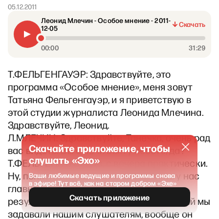
05.12.2011
Леонид Млечин - Особое мнение - 2011-
Скачать
12-05
00:00
31:29
Т.ФЕЛЬГЕНГАУЭР: Здравствуйте, это
программа «Особое мнение», меня зовут
Татьяна Фельгенгауэр, и я приветствую в
этой студии журналиста Леонида Млечина.
Здравствуйте, Леонид.
Л.МЛЕЧИН: Здравствуйте, Танечка, очень рад
Скачайте приложение, чтобы
вас видеть. Вы с ночи вахту несете, да?
слушать «Эхо»
Т.ФЕЛЬГЕНГАУЭР: Да, с вечера практически.
Ну, понятно, что тема для разговоров у нас
Ваши любимые ведущие и программы снова
в эфире! Тут всё, как на старом добром «Эхе»
главная сегодня одна – это выборы и
Скачать приложение
результаты выборов. Вот, вопрос, который мы
задавали нашим слушателям, вообще он