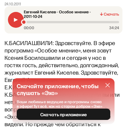
24.10.2011
Евгений Киселев - Особое мнение -
Скачать
2011-10-24
00:00
34:24
К.БАСИЛАШВИЛИ: Здравствуйте. В эфире
программа «Особое мнение», меня зовут
Ксения Басилашвили и сегодня у нас в
гостях гость, действительно, долгожданный,
журналист Евгений Киселев. Здравствуйте,
Евгений Алексеевич.
Скачайте приложение, чтобы
Е.КИСЕЛЕВ: Здравствуйте.
слушать «Эхо»
К.БАСИЛАШВИЛИ: Я не знаю, видели вы или
нет, но здесь просто поток, миллион
Ваши любимые ведущие и программы снова
в эфире! Тут всё, как на старом добром «Эхе»
вопросов, если не больше, к нам на сайт
Скачать приложение
«Эха Москвы». Давно очень вас здесь не
видели. Но прежде чем обратиться к