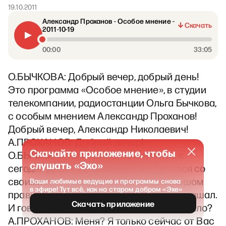
19.10.2011
Александр Проханов - Особое мнение -
Скачать
2011-10-19
00:00
33:05
О.БЫЧКОВА: Добрый вечер, добрый день!
Это программа «Особое мнение», в студии
телекомпании, радиостанции Ольга Бычкова,
с особым мнением Александр Проханов!
Добрый вечер, Александр Николаевич!
А.ПРОХАНОВ: Добрый вечер!
Скачайте приложение, чтобы
О.БЫЧКОВА: Как так могло случиться:
слушать «Эхо»
сегодня Дмитрий Медведев встречался со
своими сторонниками, говорил о большом
Ваши любимые ведущие и программы снова
в эфире! Тут всё, как на старом добром «Эхе»
правительстве, в которое он всех приглашал.
Скачать приложение
И говорил, что оно будет, а Вас там не было?
А.ПРОХАНОВ: Меня? Я только сейчас от Вас