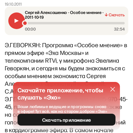
19.10.2011
Сергей Алексашенко - Особое мнение -
Скачать
2011-10-19
00:00
32:54
Э.ГЕВОРКЯН: Программа «Особое мнение» в
прямом эфире «Эха Москвы» и
телекомпании RTVi, у микрофона Эвелина
Геворкян, и сегодня мы будем знакомиться с
особым мнением экономиста Сергея
Алексашенко. Здравствуйте, Сергей.
Скачайте приложение, чтобы
С.АЛЕКСАШЕНКО: Добрый день.
слушать «Эхо»
Э.ГЕВОРКЯН: Номер телефона +7-985-970-45-
45, присылайте свои вопросы гостю. Также
Ваши любимые ведущие и программы снова
в эфире! Тут всё, как на старом добром «Эхе»
на сайте «Эха Москвы» вы можете
Скачать приложение
голосовать за или против его высказываний
в кардиограмме эфира. В самом начале