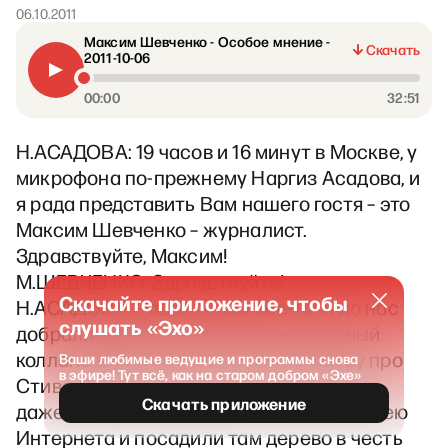
06.10.2011
Максим Шевченко - Особое мнение -
Скачать
2011-10-06
00:00
32:51
Н.АСАДОВА: 19 часов и 16 минут в Москве, у
микрофона по-прежнему Наргиз Асадова, и
я рада представить Вам нашего гостя – это
Максим Шевченко – журналист.
Здравствуйте, Максим!
М.ШЕВЧЕНКО: Здравствуйте!
Скачайте приложение, чтобы
Н.АСАДОВА: Рада, что Вы все-таки до нас
слушать «Эхо»
добрались, не смотря на транспортный
коллапс в Москве. Я Вас тоже спрошу про
Ваши любимые ведущие и программы снова
в эфире! Тут всё, как на старом добром «Эхе»
Стива Джобса, потому что это тема дня,
Скачать приложение
даже в Санкт-Петербурге заложили аллею
Интернета и посадили там дерево в честь