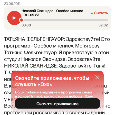
23.09.2011
Николай Сванидзе - Особое мнение -
Скачать
2011-09-23
00:00
32:32
ТАТЬЯНА ФЕЛЬГЕНГАУЭР: Здравствуйте! Это
программа «Особое мнение». Меня зовут
Татьяна Фельгенгауэр. Я приветствую в этой
студии Николая Сванидзе. Здравствуйте!
НИКОЛАЙ СВАНИДЗЕ: Здравствуйте, Таня!
Т. ФЕЛЬГЕНГАУЭР: Давайте начнем,
Скачайте приложение, чтобы
наверное, с философских разговоров.
слушать «Эхо»
Владимир Путин задает нам сегодня тон на
съезде «Единой России». Очень интересный
Ваши любимые ведущие и программы снова
в эфире! Тут всё, как на старом добром «Эхе»
у него диалог получился с отцом
Скачать приложение
Всеволодом Чаплиным. Сначала собственно
протоиерей рассказывал о своем видении