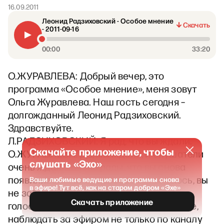
16.09.2011
Леонид Радзиховский - Особое мнение
Скачать
- 2011-09-16
00:00
33:20
О.ЖУРАВЛЕВА: Добрый вечер, это
программа «Особое мнение», меня зовут
Ольга Журавлева. Наш гость сегодня –
долгожданный Леонид Радзиховский.
Здравствуйте.
Л.РАДЗИХОВСКИЙ: Я рад, что вы ждали.
Скачайте приложение, чтобы
О.ЖУРАВЛЕВА: Да, мы ждали, и слушатели
слушать «Эхо»
очень ждали, очень рады, что вы снова
появились в этой передаче. Ну, надеюсь, вы
Ваши любимые ведущие и программы снова
в эфире! Тут всё, как на старом добром «Эхе»
не забыли, что можно писать, можно
Скачать приложение
голосовать, можно смотреть в интернете,
наблюдать за эфиром не только по каналу