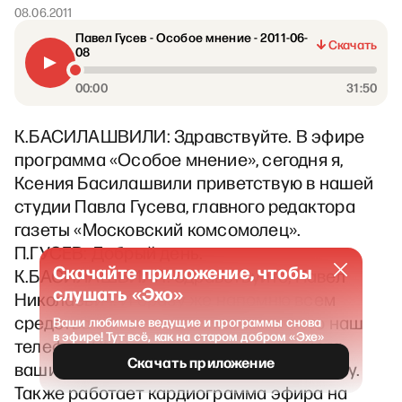
08.06.2011
Павел Гусев - Особое мнение - 2011-06-
Скачать
08
00:00
31:50
К.БАСИЛАШВИЛИ: Здравствуйте. В эфире
программа «Особое мнение», сегодня я,
Ксения Басилашвили приветствую в нашей
студии Павла Гусева, главного редактора
газеты «Московский комсомолец».
П.ГУСЕВ: Добрый день.
Скачайте приложение, чтобы
К.БАСИЛАШВИЛИ: Здравствуйте, Павел
слушать «Эхо»
Николаевич. И сразу же напомню всем
средства связи. +7 985 970-45-45 – это наш
Ваши любимые ведущие и программы снова
в эфире! Тут всё, как на старом добром «Эхе»
телефон, SMS, присылайте, пожалуйста,
Скачать приложение
ваши вопросы Павлу Николаевичу Гусеву.
Также работает кардиограмма эфира на