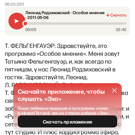
06.05.2011
Леонид Радзиховский - Особое мнение
Скачать
- 2011-05-06
00:00
32:42
Т. ФЕЛЬГЕНГАУЭР: Здравствуйте, это
программа «Особое мнение». Меня зовут
Татьяна Фельгенгауэр, и, как всегда по
пятницам, у нас Леонид Радзиховский в
гостях. Здравствуйте, Леонид.
Л. РАДЗИХОВСКИЙ: Добрый день.
Скачайте приложение, чтобы
Т. ФЕЛЬГЕНГАУЭР: Напоминаю все средства
слушать «Эхо»
связи. +7-985-970-45-45 – это смс. Не
забывайте про всевозможные трансляции: и
Ваши любимые ведущие и программы снова
в эфире! Тут всё, как на старом добром «Эхе»
«Рутьюб» - это у нас на сайте можно найти, и
Скачать приложение
сетевизор с четырех камер снимает у нас
тут студию. И плюс кардиограмма эфира,