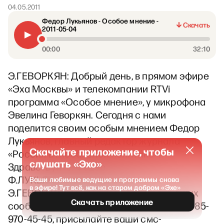
04.05.2011
Федор Лукьянов - Особое мнение -
Скачать
2011-05-04
00:00
32:10
Э.ГЕВОРКЯН: Добрый день, в прямом эфире
«Эха Москвы» и телекомпании RTVi
программа «Особое мнение», у микрофона
Эвелина Геворкян. Сегодня с нами
поделится своим особым мнением Федор
Лукьянов, главный редактор журнала
Скачайте приложение, чтобы
«Россия в глобальной политике».
слушать «Эхо»
Здравствуйте, Федор.
Ф.ЛУКЬЯНОВ: Здравствуйте.
Ваши любимые ведущие и программы снова
в эфире! Тут всё, как на старом добром «Эхе»
Э.ГЕВОРКЯН: Номер телефона для ваших
Скачать приложение
сообщений, вопросов нашему гостю +7-985-
970-45-45, присылайте ваши смс-