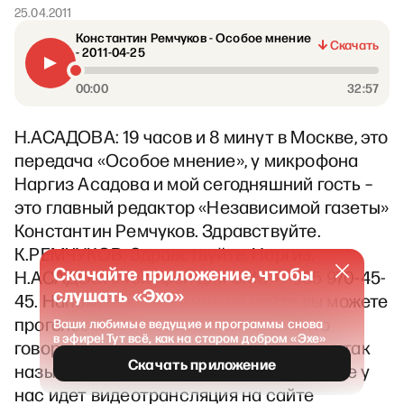
25.04.2011
Константин Ремчуков - Особое мнение
Скачать
- 2011-04-25
00:00
32:57
Н.АСАДОВА: 19 часов и 8 минут в Москве, это
передача «Особое мнение», у микрофона
Наргиз Асадова и мой сегодняшний гость –
это главный редактор «Независимой газеты»
Константин Ремчуков. Здравствуйте.
К.РЕМЧУКОВ: Здравствуйте, Наргиз.
Скачайте приложение, чтобы
Н.АСАДОВА: Телефон для SMS +7 985 970-45-
слушать «Эхо»
45. Напоминаю, что у нас на сайте вы можете
проголосовать за или против того, что
Ваши любимые ведущие и программы снова
в эфире! Тут всё, как на старом добром «Эхе»
говорит господин Ремчуков с помощью так
Скачать приложение
называемой кардиограммы эфира. Также у
нас идет видеотрансляция на сайте