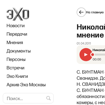
На главную
Никола
Новости
мнение 
Передачи
Мнения
01.04.2011
Документы
Николай
«В 
Персоны
00:00
Встречи
С. БУНТМАН 
Эхо Книги
Сванидзе. Д
Н. СВАНИДЗЕ
Архив Эха Москвы
С. БУНТМАН 
обязанности 
камеры, с не