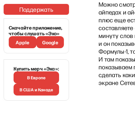
Можно смотр
Поддержать
айпедах и ай
плюс еще ес
составляете
Скачайте приложение,
чтобы слушать «Эхо»
минуту слов 
Apple
Google
и он показыв
Формулы-1, т
И там показы
показываем п
Купить мерч «Эха»:
сделать каки
В Европе
экране Сетев
В США и Канаде