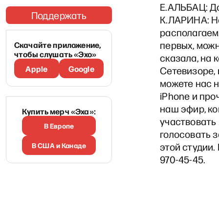
Е.АЛЬБАЦ: До
Поддержать
К.ЛАРИНА: Н
располагаем.
первых, можн
Скачайте приложение,
чтобы слушать «Эхо»
сказала, на к
Apple
Google
Сетевизоре, 
можете нас н
iPhone и про
наш эфир, ко
Купить мерч «Эха»:
участвовать 
В Европе
голосовать з
В США и Канаде
этой студии.
970-45-45.