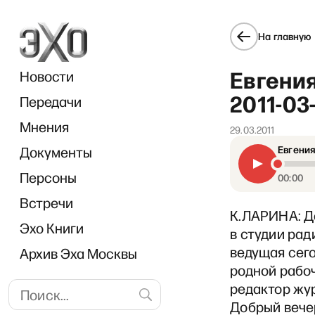
На главную
Евгения
Новости
2011-03
Передачи
Мнения
29.03.2011
Документы
Евгения
«В 
Персоны
00:00
Встречи
К.ЛАРИНА: Д
Эхо Книги
в студии рад
ведущая сего
Архив Эха Москвы
родной рабоч
редактор жур
Добрый вечер