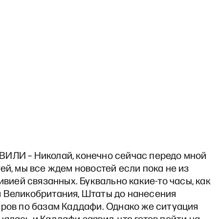
ИЛИ – Николай, конечно сейчас передо мной
ей, мы все ждем новостей если пока не из
Ливией связанных. Буквально какие-то часы, как
 Великобритания, Штаты до нанесения
аров по базам Каддафи. Однако же ситуация
ялась и Каддафи заявил, что готов пойти на