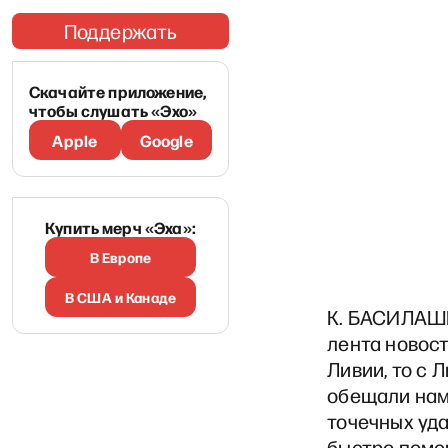
Поддержать
Скачайте приложение,
чтобы слушать «Эхо»
Apple
Google
Купить мерч «Эха»:
В Европе
В США и Канаде
К. БАСИЛАШВ
лента новост
Ливии, то с 
обещали нам
точечных уд
быстро помен