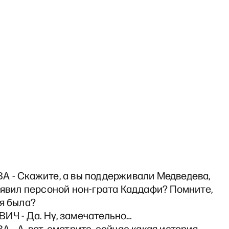
А - Скажите, а вы поддерживали Медведева,
ъявил персоной нон-грата Каддафи? Помните,
я была?
ИЧ - Да. Ну, замечательно…
 - А, вот, смотрите, сейчас какая история.