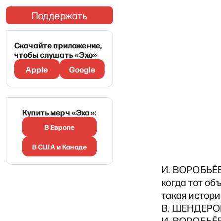
Поддержать
Скачайте приложение,
чтобы слушать «Эхо»
Apple
Google
Купить мерч «Эха»:
В Европе
В США и Канаде
И. ВОРОБЬЁВ
когда тот об
такая истори
В. ШЕНДЕРОВ
И. ВОРОБЬЁВА