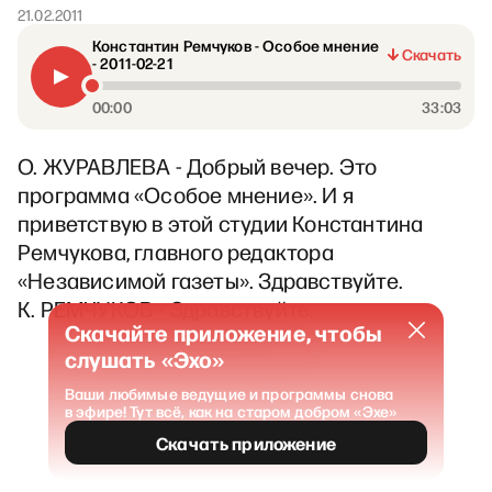
21.02.2011
Константин Ремчуков - Особое мнение
Скачать
- 2011-02-21
00:00
33:03
О. ЖУРАВЛЕВА - Добрый вечер. Это
программа «Особое мнение». И я
приветствую в этой студии Константина
Ремчукова, главного редактора
«Независимой газеты». Здравствуйте.
К. РЕМЧУКОВ - Здравствуйте.
Скачайте приложение, чтобы
слушать «Эхо»
Ваши любимые ведущие и программы снова
в эфире! Тут всё, как на старом добром «Эхе»
Скачать приложение