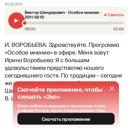
10.02.2011
Виктор Шендерович - Особое мнение -
Скачать
2011-02-10
00:00
33:04
И. ВОРОБЬЕВА: Здравствуйте. Программа
«Особое мнение» в эфире. Меня зовут
Ирина Воробьева. Я с большим
удовольствием представляю нашего
сегодняшнего гостя. По традиции – сегодня
же четверг – в гостях у нас Виктор
Скачайте приложение, чтобы
Шендерович. Здравствуйте.
слушать «Эхо»
В. ШЕНДЕРОВИЧ: Здравствуйте.
Ваши любимые ведущие и программы снова
в эфире! Тут всё, как на старом добром «Эхе»
Скачать приложение