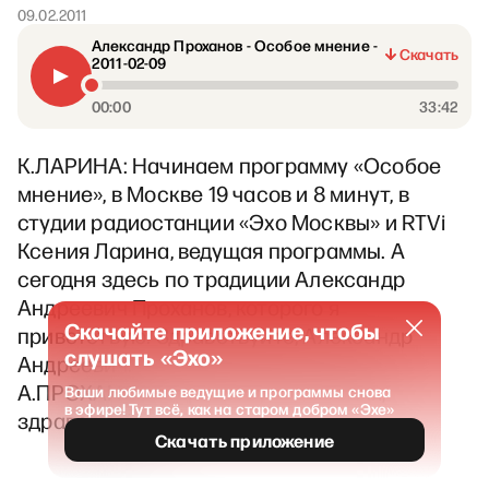
09.02.2011
Александр Проханов - Особое мнение -
Скачать
2011-02-09
00:00
33:42
К.ЛАРИНА: Начинаем программу «Особое
мнение», в Москве 19 часов и 8 минут, в
студии радиостанции «Эхо Москвы» и RTVi
Ксения Ларина, ведущая программы. А
сегодня здесь по традиции Александр
Андреевич Проханов, которого я
Скачайте приложение, чтобы
приветствую. Здравствуйте, Александр
слушать «Эхо»
Андреевич.
А.ПРОХАНОВ: Здравствуйте, Ксения,
Ваши любимые ведущие и программы снова
в эфире! Тут всё, как на старом добром «Эхе»
здравствуйте.
Скачать приложение