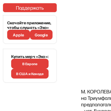
Поддержать
Скачайте приложение,
чтобы слушать «Эхо»
Apple
Google
Купить мерч «Эха»:
В Европе
В США и Канаде
М. КОРОЛЕВА 
на Триумфал
предполагало
– нет. Буква