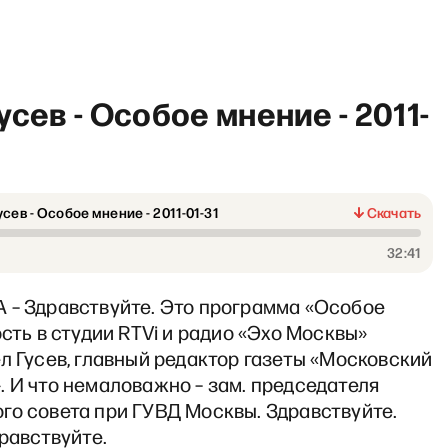
усев - Особое мнение - 2011-
усев - Особое мнение - 2011-01-31
Скачать
«И грянул Грэм» с Михаилом 
32:41
 – Здравствуйте. Это программа «Особое
ость в студии RTVi и радио «Эхо Москвы»
л Гусев, главный редактор газеты «Московский
 И что немаловажно – зам. председателя
го совета при ГУВД Москвы. Здравствуйте.
дравствуйте.