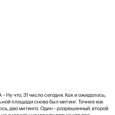
– Ну что, 31 число сегодня. Как и ожидалось,
ьной площади снова был митинг. Точнее как
сь, два митинга. Один – разрешенный, второй
льно с минуты на минуту только что все