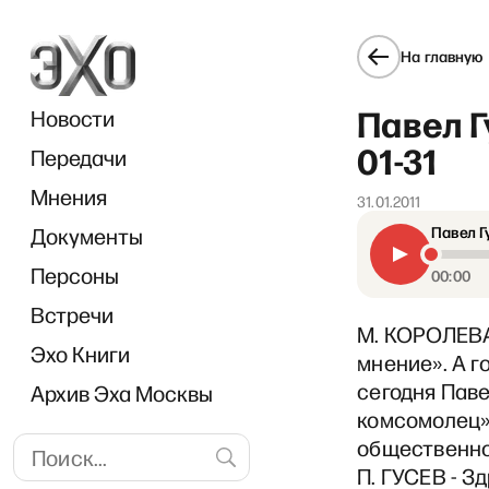
На главную
Павел Г
Новости
01-31
Передачи
Мнения
31.01.2011
Документы
Павел Г
Персоны
00:00
Встречи
М. КОРОЛЕВА
Эхо Книги
мнение». А г
сегодня Паве
Архив Эха Москвы
комсомолец».
общественно
П. ГУСЕВ - З