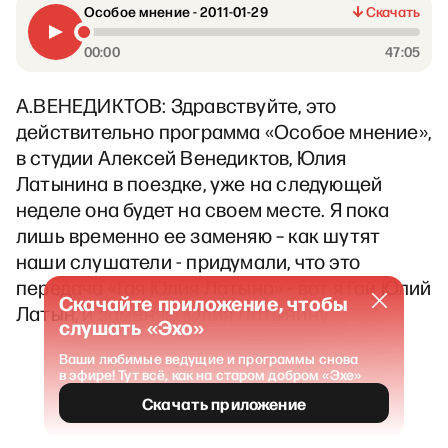
Особое мнение - 2011-01-29
Скачать
00:00
47:05
А.ВЕНЕДИКТОВ: Здравствуйте, это
действительно программа «Особое мнение»,
в студии Алексей Венедиктов, Юлия
Латынина в поездке, уже на следующей
неделе она будет на своем месте. Я пока
лишь временно ее заменяю – как шутят
наши слушатели - придумали, что это
передача «Гая Юлия Латына» - вот я Гай Юлий
Скачайте приложение, чтобы
Латын, и заменяю Юлия Латынину.
слушать «Эхо»
Ваши любимые ведущие и программы снова
в эфире! Тут всё, как на старом добром «Эхе»
Скачать приложение