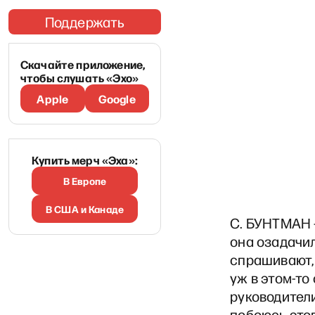
Поддержать
Скачайте приложение,
чтобы слушать «Эхо»
Apple
Google
Купить мерч «Эха»:
В Европе
В США и Канаде
С. БУНТМАН –
она озадачи
спрашивают,
уж в этом-то
руководители
побоюсь этог