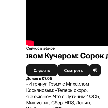
Сейчас в эфире
аниславом Кучером: Сорок дн
Слушать
Смотреть
Далее
в
07:05
«И грянул Грэм» с Михаилом
Касьяновым: «Теперь скоро,
я объясню». Что с Путиным? ФСБ,
Мишустин, Сбер, НПЗ, Ленин,