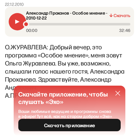
22.12.2010
Александр Проханов - Особое мнение -
Скачать
2010-12-22
00:00
32:46
О.ЖУРАВЛЕВА: Добрый вечер, это
программа «Особое мнение», меня зовут
Ольга Журавлева. Вы уже, возможно,
слышали голос нашего гостя, Александра
Проханова. Здравствуйте, Александр
Андреевич.
Скачайте приложение, чтобы
А.ПРОХАНОВ: Добрый вечер.
слушать «Эхо»
Ваши любимые ведущие и программы снова
в эфире! Тут всё, как на старом добром «Эхе»
Скачать приложение