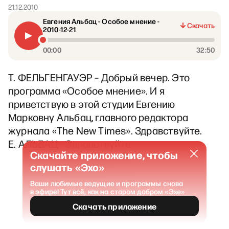
21.12.2010
Евгения Альбац - Особое мнение -
Скачать
2010-12-21
00:00
32:50
Т. ФЕЛЬГЕНГАУЭР – Добрый вечер. Это
программа «Особое мнение». И я
приветствую в этой студии Евгению
Марковну Альбац, главного редактора
журнала «The New Times». Здравствуйте.
Е. АЛЬБАЦ - Здравствуйте.
Скачайте приложение, чтобы
слушать «Эхо»
Ваши любимые ведущие и программы снова
в эфире! Тут всё, как на старом добром «Эхе»
Скачать приложение