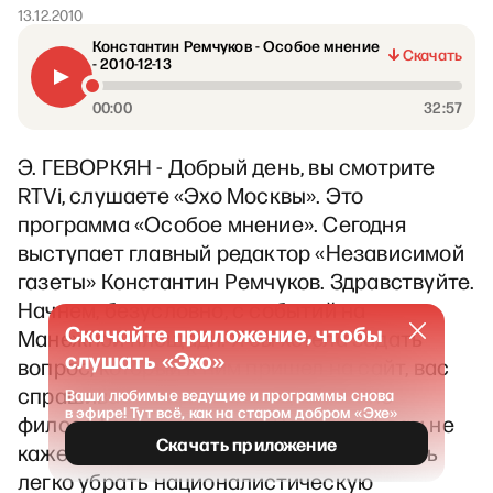
13.12.2010
Константин Ремчуков - Особое мнение
Скачать
- 2010-12-13
00:00
32:57
Э. ГЕВОРКЯН - Добрый день, вы смотрите
RTVi, слушаете «Эхо Москвы». Это
программа «Особое мнение». Сегодня
выступает главный редактор «Независимой
газеты» Константин Ремчуков. Здравствуйте.
Начнем, безусловно, с событий на
Скачайте приложение, чтобы
Манежной площади. Я бы хотела задать
слушать «Эхо»
вопрос, который к ним пришел на сайт, вас
спрашивает алфизик, специалист по
Ваши любимые ведущие и программы снова
в эфире! Тут всё, как на старом добром «Эхе»
философскому камню из России: «А вам не
Скачать приложение
кажется, что из бунта на Манежной очень
легко убрать националистическую