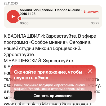
23.11.2010
Михаил Барщевский - Особое мнение -
Скачать
2010-11-23
00:00
33:22
К.БАСИЛАШВИЛИ: Здравствуйте. В эфире
программа «Особое мнение». Сегодня в
нашей студии Михаил Барщевский.
Здравствуйте.
М.БАРЩЕВСКИЙ: Здравствуйте.
К.БАСИЛАШВИЛИ: Я сразу же напоминаю
Скачайте приложение, чтобы
нашим слушателям, наши телезрителям
слушать «Эхо»
телефон, по которому вы можете присылать
свои вопросы: +7 985 970 4545. Плюс к этому,
Ваши любимые ведущие и программы снова
в эфире! Тут всё, как на старом добром «Эхе»
я включаю интернет-трансляцию. Вы сейчас
Скачать приложение
можете видеть на нашем сайте
www.echo.msk.ru Михаила Барщевского.