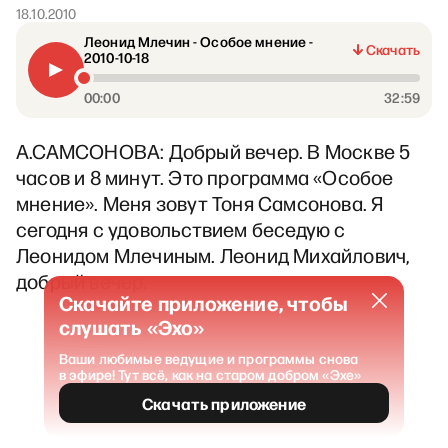
18.10.2010
Леонид Млечин - Особое мнение -
Скачать
2010-10-18
00:00
32:59
А.САМСОНОВА: Добрый вечер. В Москве 5
часов и 8 минут. Это программа «Особое
мнение». Меня зовут Тоня Самсонова. Я
сегодня с удовольствием беседую с
Леонидом Млечиным. Леонид Михайлович,
добрый вечер.
Скачайте приложение, чтобы
слушать «Эхо»
Ваши любимые ведущие и программы снова
в эфире! Тут всё, как на старом добром «Эхе»
Скачать приложение