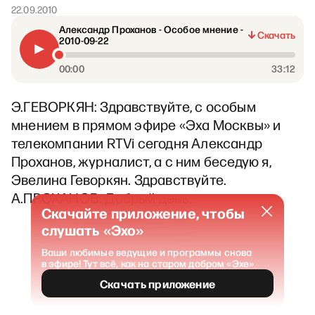
22.09.2010
Александр Проханов - Особое мнение -
Скачать
2010-09-22
00:00
33:12
Э.ГЕВОРКЯН: Здравствуйте, с особым
мнением в прямом эфире «Эха Москвы» и
телекомпании RTVi сегодня Александр
Проханов, журналист, а с ним беседую я,
Эвелина Геворкян. Здравствуйте.
А.ПРОХАНОВ: Добрый день.
Скачайте приложение, чтобы
слушать «Эхо»
Ваши любимые ведущие и программы снова
в эфире! Тут всё, как на старом добром «Эхе»
Скачать приложение