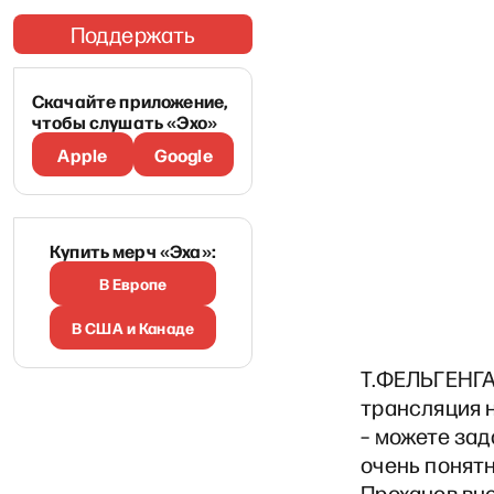
Поддержать
Скачайте приложение,
чтобы слушать «Эхо»
Apple
Google
Купить мерч «Эха»:
В Европе
В США и Канаде
Т.ФЕЛЬГЕНГА
трансляция н
– можете зад
очень понятн
Проханов вне