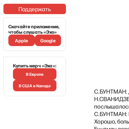
Поддержать
Скачайте приложение,
чтобы слушать «Эхо»
Apple
Google
Купить мерч «Эха»:
В Европе
В США и Канаде
С.БУНТМАН: Д
Н.СВАНИДЗЕ: 
послышалос
С.БУНТМАН: Е
Хорошо, боль
Бунтман веде