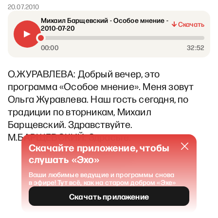
20.07.2010
Михаил Барщевский - Особое мнение -
Скачать
2010-07-20
00:00
32:52
О.ЖУРАВЛЕВА: Добрый вечер, это
программа «Особое мнение». Меня зовут
Ольга Журавлева. Наш гость сегодня, по
традиции по вторникам, Михаил
Барщевский. Здравствуйте.
М.БАРЩЕВСКИЙ: Здрасьте.
Скачайте приложение, чтобы
слушать «Эхо»
Ваши любимые ведущие и программы снова
в эфире! Тут всё, как на старом добром «Эхе»
Скачать приложение