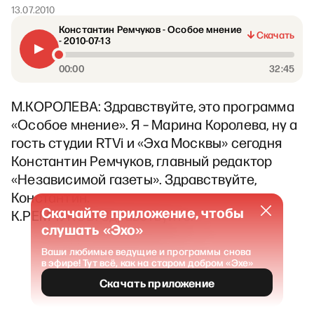
13.07.2010
Константин Ремчуков - Особое мнение
Скачать
- 2010-07-13
00:00
32:45
М.КОРОЛЕВА: Здравствуйте, это программа
«Особое мнение». Я – Марина Королева, ну а
гость студии RTVi и «Эха Москвы» сегодня
Константин Ремчуков, главный редактор
«Независимой газеты». Здравствуйте,
Константин.
Скачайте приложение, чтобы
К.РЕМЧУКОВ: Здравствуйте.
слушать «Эхо»
Ваши любимые ведущие и программы снова
в эфире! Тут всё, как на старом добром «Эхе»
Скачать приложение