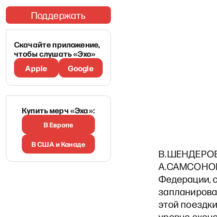
Поддержать
Скачайте приложение,
чтобы слушать «Эхо»
Apple
Google
Купить мерч «Эха»:
В Европе
В США и Канаде
В.ШЕНДЕРОВ
А.САМСОНОВА
Федерации, с
запланирова
этой поездки
уровне экон