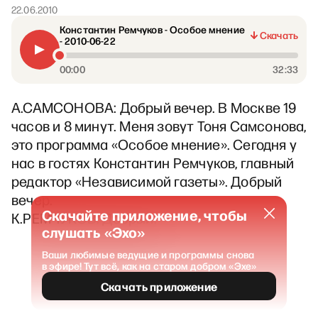
22.06.2010
Константин Ремчуков - Особое мнение
Скачать
- 2010-06-22
00:00
32:33
А.САМСОНОВА: Добрый вечер. В Москве 19
часов и 8 минут. Меня зовут Тоня Самсонова,
это программа «Особое мнение». Сегодня у
нас в гостях Константин Ремчуков, главный
редактор «Независимой газеты». Добрый
вечер.
Скачайте приложение, чтобы
К.РЕМЧУКОВ: Добрый.
слушать «Эхо»
Ваши любимые ведущие и программы снова
в эфире! Тут всё, как на старом добром «Эхе»
Скачать приложение