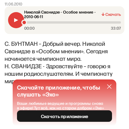
11.06.2010
Николай Сванидзе - Особое мнение -
Скачать
2010-06-11
00:00
33:07
С. БУНТМАН – Добрый вечер. Николай
Сванидзе в «Особом мнении». Сегодня
начинается чемпионат мира.
Н. СВАНИДЗЕ - Здравствуйте – говорю я
нашим радиослушателям. И чемпионату
мира.
Скачайте приложение, чтобы
слушать «Эхо»
Ваши любимые ведущие и программы снова
в эфире! Тут всё, как на старом добром «Эхе»
Скачать приложение