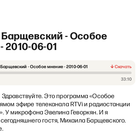
 Барщевский - Особое
- 2010-06-01
Барщевский - Особое мнение - 2010-06-01
Скачать
и эмпатии
33:10
 Здравствуйте. Это программа «Особое
рямом эфире телеканала RTVi и радиостанции
. У микрофона Эвелина Геворкян. И я
 сегодняшнего гостя, Михаила Барщевского.
е.