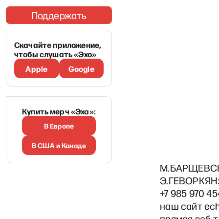
Поддержать
Скачайте приложение,
чтобы слушать «Эхо»
Apple
Google
Купить мерч «Эха»:
В Европе
В США и Канаде
М.БАРЩЕВСК
Э.ГЕВОРКЯН:
+7 985 970 4
наш сайт ech
прямая веб-