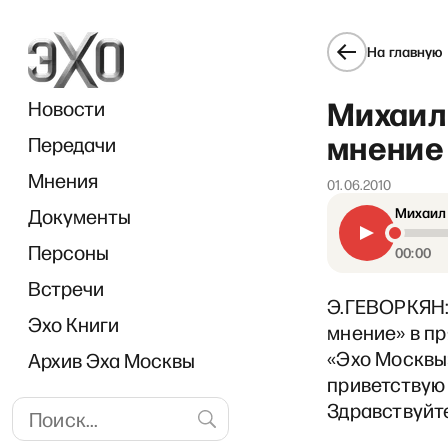
На главную
Михаил
Новости
мнение 
Передачи
Мнения
01.06.2010
Документы
Михаил 
инге, подростковых группах 
Персоны
00:00
Встречи
Э.ГЕВОРКЯН:
Эхо Книги
мнение» в п
«Эхо Москвы»
Архив Эха Москвы
приветствую
Здравствуйт